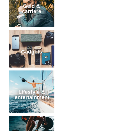
Geld &
carriere
Gadgets
Lifestyle &
entertainment