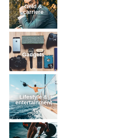
Geld &
carriere
Gadgets
Lifestyle &
entertainment