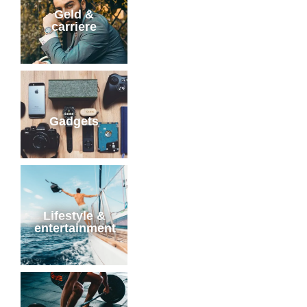
Geld &
carriere
Gadgets
Lifestyle &
entertainment