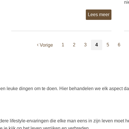
nie
Lees meer
1
2
3
4
5
6
Vorige
tyle en leuke dingen om te doen. Hier behandelen we elk aspect da
dere lifestyle-ervaringen die elke man eens in zijn leven moe
 je kijk op het leven verrijken en verbreden.