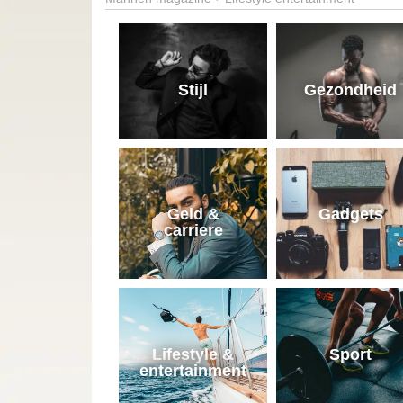
Stijl
Gezondheid
Geld &
Gadgets
carriere
Lifestyle &
Sport
entertainment