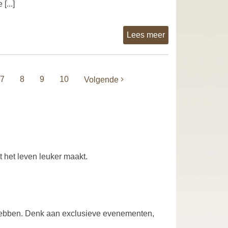
 [...]
Lees meer
7
8
9
10
Volgende
t het leven leuker maakt.
t hebben. Denk aan exclusieve evenementen,