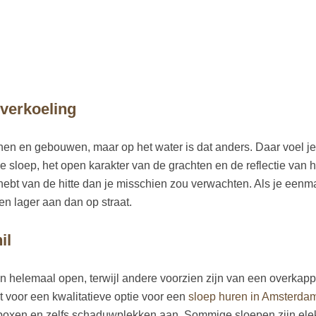
 verkoeling
enen en gebouwen, maar op het water is dat anders. Daar voel j
e sloep, het open karakter van de grachten en de reflectie van h
 hebt van de hitte dan je misschien zou verwachten. Als je eenm
en lager aan dan op straat.
il
jn helemaal open, terwijl andere voorzien zijn van een overkapp
t voor een kwalitatieve optie voor een
sloep huren in Amsterda
lboxen en zelfs schaduwplekken aan. Sommige sloepen zijn elek