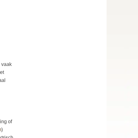
e vaak
et
aal
ing of
m
)
trisch