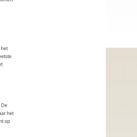
 het
eetste
et
. De
ar het
nt op