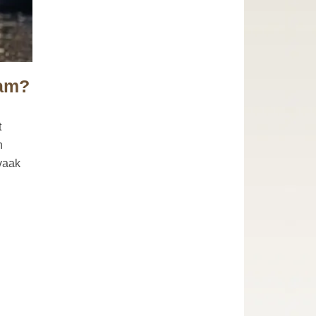
dam?
t
n
 vaak